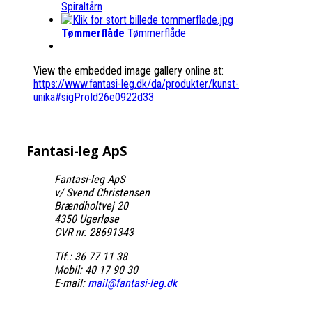
Spiraltårn
Tømmerflåde
Tømmerflåde
View the embedded image gallery online at:
https://www.fantasi-leg.dk/da/produkter/kunst-
unika#sigProId26e0922d33
Fantasi-leg
ApS
Fantasi-leg ApS
v/ Svend Christensen
Brændholtvej 20
4350 Ugerløse
CVR nr. 28691343
Tlf.: 36 77 11 38
Mobil: 40 17 90 30
E-mail:
mail@fantasi-leg.dk